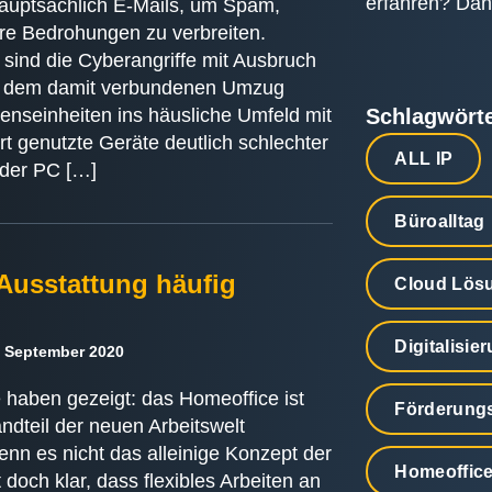
erfahren? Dann
hauptsächlich E-Mails, um Spam,
e Bedrohungen zu verbreiten.
 sind die Cyberangriffe mit Ausbruch
 dem damit verbundenen Umzug
nseinheiten ins häusliche Umfeld mit
Schlagwört
rt genutzte Geräte deutlich schlechter
ALL IP
 der PC […]
Büroalltag
Ausstattung häufig
Cloud Lös
Digitalisie
 September 2020
 haben gezeigt: das Homeoffice ist
Förderung
ndteil der neuen Arbeitswelt
nn es nicht das alleinige Konzept der
Homeoffic
t doch klar, dass flexibles Arbeiten an