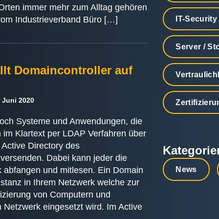
 Orten immer mehr zum Alltag gehören
 vom Industrieverband Büro […]
IT-Security
Server / St
llt Domaincontroller auf
Vertraulich
 Juni 2020
Zertifizier
 noch Systeme und Anwendungen, die
 im Klartext per LDAP Verfahren über
Active Directory des
Kategorie
 versenden. Dabei kann jeder die
 abfangen und mitlesen. Ein Domain
News
 Instanz in Ihrem Netzwerk welche zur
ifizierung von Computern und
 Netzwerk eingesetzt wird. Im Active