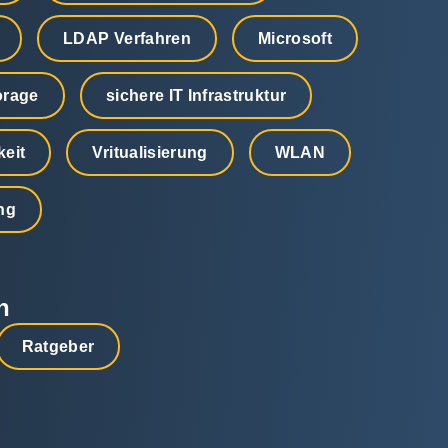
LDAP Verfahren
Microsoft
orage
sichere IT Infrastruktur
keit
Vritualisierung
WLAN
ung
n
Ratgeber