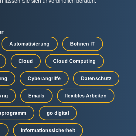
 lassen Sie sich unverbindlich beraten.
er
Automatisierung
Bohnen IT
Cloud
Cloud Computing
ung
Cyberangriffe
Datenschutz
rung
Emails
flexibles Arbeiten
sprogramm
go digital
e
Informationssicherheit