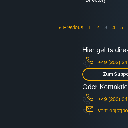
Directory
« Previous
1
2
3
4
5
Hier gehts dir
+49 (202) 24
Zum Suppo
Oder Kontaktie
+49 (202) 24
vertrieb[at]b