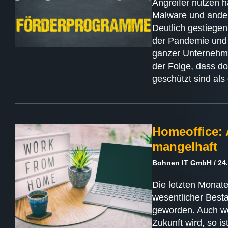
Angreifer nutzen 
Malware und ander
Deutlich gestiegen
der Pandemie und
ganzer Unternehme
der Folge, dass do
geschützt sind als
Homeoffice: 
mangelhaft
Bohnen IT GmbH
24.
Die letzten Monate
wesentlicher Besta
geworden. Auch we
Zukunft wird, so is