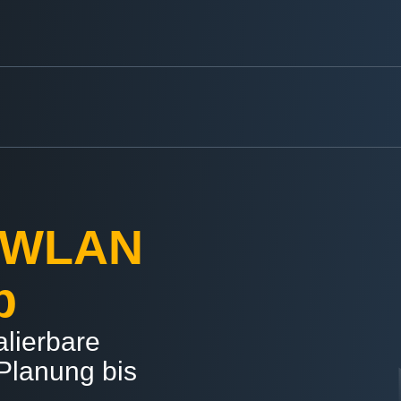
s WLAN
b
alierbare
Planung bis