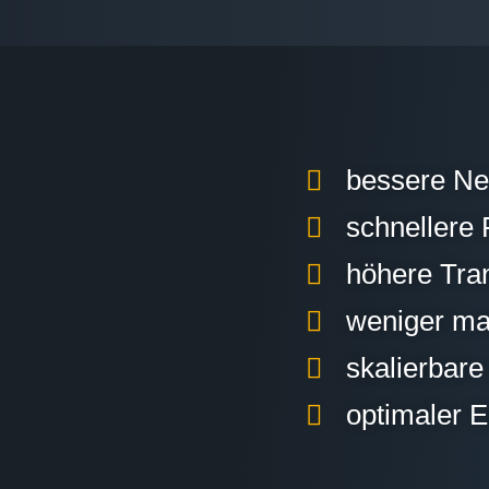
bessere Ne
schnellere
höhere Tra
weniger man
skalierbar
optimaler E