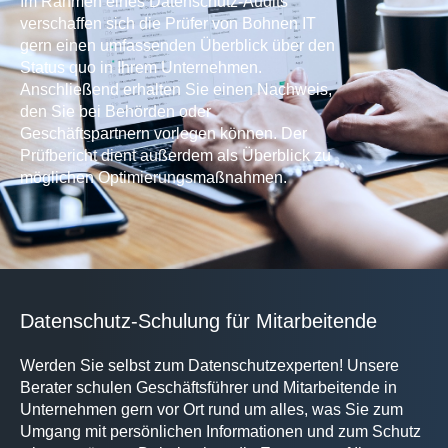
Im Rahmen eines Datenschutz-Audits
verschaffen sich die Prüfer von Bohnen IT
gern einen umfassenden Überblick über den
Status quo in Ihrem Unternehmen.
Anschließend erhalten Sie einen Nachweis,
den Sie bei Behörden oder
Geschäftspartnern vorlegen können. Der
Prüfbericht dient außerdem als Überblick zu
möglichen Optimierungsmaßnahmen.
Datenschutz-Schulung für Mitarbeitende
Werden Sie selbst zum Datenschutzexperten! Unsere
Berater schulen Geschäftsführer und Mitarbeitende in
Unternehmen gern vor Ort rund um alles, was Sie zum
Umgang mit persönlichen Informationen und zum Schutz