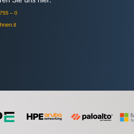
755 – 0
ohnen.it