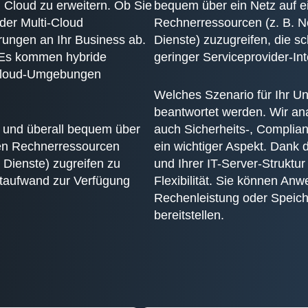
Cloud zu erweitern. Ob Sie
bequem über ein Netz auf ei
oder Multi-Cloud
Rechnerressourcen (z. B. 
rungen an Ihr Business ab.
Dienste) zuzugreifen, die 
e: Es kommen hybride
geringer Serviceprovider-In
e Cloud-Umgebungen
Welches Szenario für Ihr Un
beantwortet werden. Wir an
it und überall bequem über
auch Sicherheits-, Complia
aren Rechnerressourcen
ein wichtiger Aspekt. Dank
Dienste) zugreifen zu
und Ihrer IT-Server-Struktu
taufwand zur Verfügung
Flexibilität. Sie können A
Rechenleistung oder Speiche
bereitstellen.