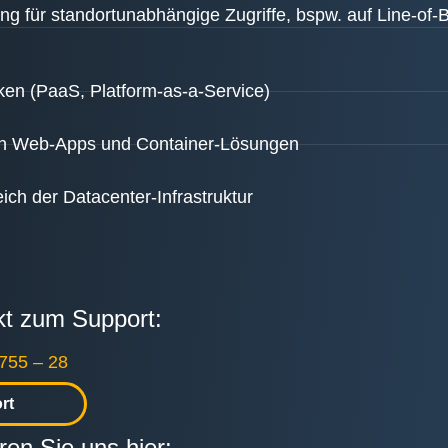
ng für standortunabhängige Zugriffe, bspw. auf Line-of-
en (PaaS, Platform-as-a-Service)
llen Web-Apps und Container-Lösungen
ch der Datacenter-Infrastruktur
ekt zum Support:
755 – 28
rt
ren Sie uns hier: