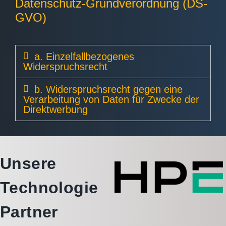
Datenschutz-Grundverordnung (DS-
GVO)
a. Einzelfallbezogenes
Widerspruchsrecht
b. Widerspruchsrecht gegen eine
Verarbeitung von Daten für Zwecke der
Direktwerbung
Unsere
Technologie
Partner