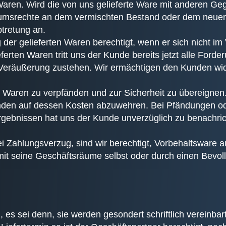
ren. Wird die von uns gelieferte Ware mit anderen Gege
ntumsrechte an dem vermischten Bestand oder dem neuen
tretung an.
der gelieferten Waren berechtigt, wenn er sich nicht im
eferten Waren tritt uns der Kunde bereits jetzt alle Fo
r Veräußerung zustehen. Wir ermächtigen den Kunden wide
te Waren zu verpfänden und zur Sicherheit zu übereignen
unden auf dessen Kosten abzuwehren. Bei Pfändungen ode
gebnissen hat uns der Kunde unverzüglich zu benachricht
ei Zahlungsverzug, sind wir berechtigt, Vorbehaltswar
mit seine Geschäftsräume selbst oder durch einen Bevol
 es sei denn, sie werden gesondert schriftlich vereinbart