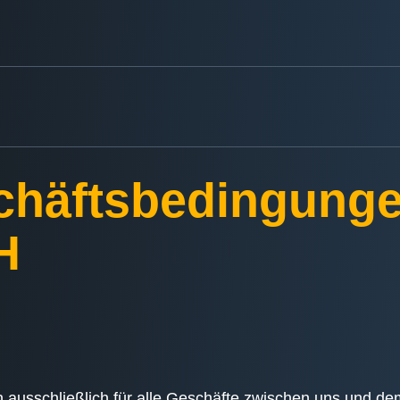
chäftsbedingunge
H
 ausschließlich für alle Geschäfte zwischen uns und d