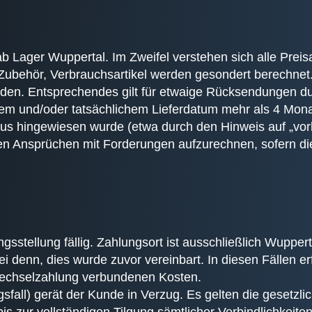
b Lager Wuppertal. Im Zweifel verstehen sich alle Preis
Zubehör, Verbrauchsartikel werden gesondert berechnet
unden. Entsprechendes gilt für etwaige Rücksendungen 
em und/oder tatsächlichem Lieferdatum mehr als 4 Monate
raus hingewiesen wurde (etwa durch den Hinweis auf „vorl
ren Ansprüchen mit Forderungen aufzurechnen, sofern die
gsstellung fällig. Zahlungsort ist ausschließlich Wupper
i denn, dies wurde zuvor vereinbart. In diesen Fällen er
Wechselzahlung verbundenen Kosten.
fall) gerät der Kunde in Verzug. Es gelten die gesetzli