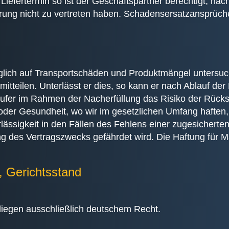
n Liefertermin so ist der Geschäftspartner berechtigt, 
gerung nicht zu vertreten haben. Schadensersatzansprüch
ich auf Transportschäden und Produktmängel untersuch
itteilen. Unterlässt er dies, so kann er nach Ablauf de
Käufer im Rahmen der Nacherfüllung das Risiko der Rüc
er Gesundheit, wo wir im gesetzlichen Umfang haften, h
rlässigkeit in den Fällen des Fehlens einer zugesicherte
hung des Vertragszwecks gefährdet wird. Die Haftung fü
, Gerichtsstand
liegen ausschließlich deutschem Recht.